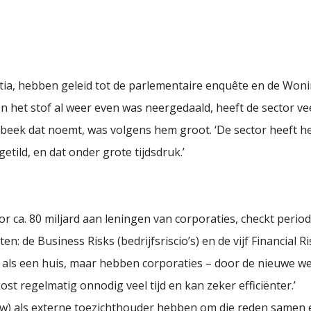
estia, hebben geleid tot de parlementaire enquête en de Woni
en het stof al weer even was neergedaald, heeft de sector ve
eek dat noemt, was volgens hem groot. ‘De sector heeft het
ild, en dat onder grote tijdsdruk.’
 ca. 80 miljard aan leningen van corporaties, checkt perio
 de Business Risks (bedrijfsriscio’s) en de vijf Financial Ris
 als een huis, maar hebben corporaties – door de nieuwe we
ost regelmatig onnodig veel tijd en kan zeker efficiënter.’
w) als externe toezichthouder hebben om die reden samen 