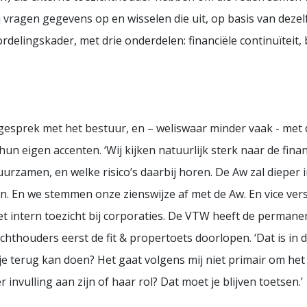
j vragen gegevens op en wisselen die uit, op basis van dez
delingskader, met drie onderdelen: financiële continuïteit, b
gesprek met het bestuur, en – weliswaar minder vaak - met
 eigen accenten. ‘Wij kijken natuurlijk sterk naar de financi
duurzamen, en welke risico’s daarbij horen. De Aw zal diepe
ten. En we stemmen onze zienswijze af met de Aw. En vice vers
t intern toezicht bij corporaties. De VTW heeft de permane
thouders eerst de fit & propertoets doorlopen. ‘Dat is in de
pje terug kan doen? Het gaat volgens mij niet primair om het
nvulling aan zijn of haar rol? Dat moet je blijven toetsen.’