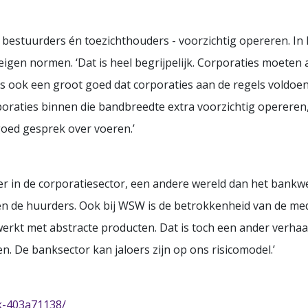
– bestuurders én toezichthouders - voorzichtig opereren. In 
 de eigen normen. ‘Dat is heel begrijpelijk. Corporaties moete
 is ook een groot goed dat corporaties aan de regels voldoen.
raties binnen die bandbreedte extra voorzichtig opereren, is
oed gesprek over voeren.’
ier in de corporatiesector, een andere wereld dan het bankw
 en de huurders. Ook bij WSW is de betrokkenheid van de me
rkt met abstracte producten. Dat is toch een ander verhaal.’ 
en. De banksector kan jaloers zijn op ons risicomodel.’
ek-403a71138/