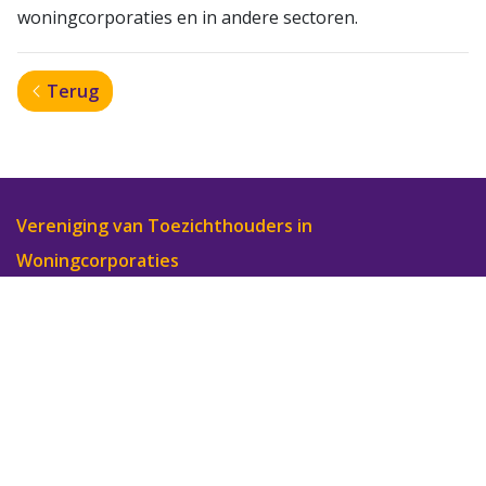
woningcorporaties en in andere sectoren.
Terug
Vereniging van Toezichthouders in
Woningcorporaties
Bezoekadres: Zilverstraat 69, 2718 RP Zoetermeer
•
Postadres: Postbus 340, 2700 AH Zoetermeer
Telefoon: 085-0770 222
•
E-mailadres:
bureau@vtw.nl