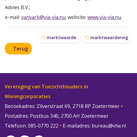
Advies B.V.;
e-mail:
vanvark@via-via.nu
; website:
www.via-via.nu
.
marktwaarde
marktwaardering
Terug
Vereniging van Toezichthouders in
Woningcorporaties
Bezoekadres: Zilverstraat 69, 2718 RP Zoetermeer
•
Postadres: Postbus 340, 2700 AH Zoetermeer
Telefoon: 085-0770 222
•
E-mailadres:
bureau@vtw.nl