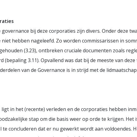
raties
vernance bij deze corporaties zijn divers. Onder deze twaa
e niet hebben nageleefd. Zo worden commissarissen in som
ie gehouden (3.23), ontbreken cruciale documenten zoals reg
 (bepaling 3.11). Opvallend was dat bij de meeste van deze t
derdelen van de Governance is in strijd met de lidmaatschap
s ligt in het (recente) verleden en de corporaties hebben i
odzakelijke stap om die basis weer op orde te krijgen. Het i
l te concluderen dat er nu gewerkt wordt aan voldoendes. He