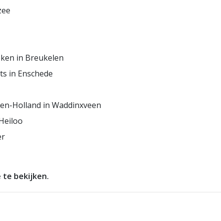
zee
eken in Breukelen
ts in Enschede
den-Holland in Waddinxveen
Heiloo
er
te bekijken.