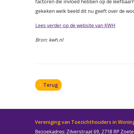
factoren die invloed hebben op de leefbaar
gekeken welk beeld dit nu geeft over de wo
Lees verder op de website van KWH
Bron: kwh.nl
Terug
Vereniging van Toezichthouders in Wonin
Bezoekadres: Zilverstraat 69, 2718 RP Zoe