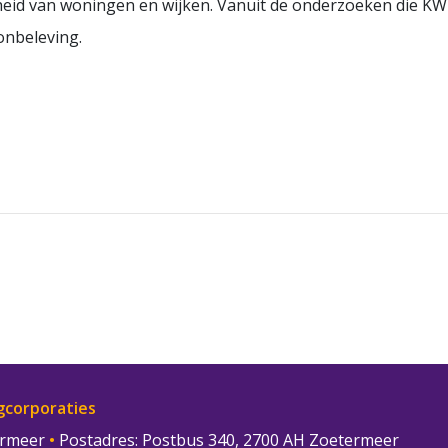
heid van woningen en wijken. Vanuit de onderzoeken die KWH
onbeleving.
gcorporaties
termeer
•
Postadres: Postbus 340, 2700 AH Zoetermeer