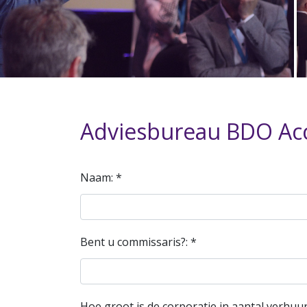
Adviesbureau BDO Ac
Naam: *
Bent u commissaris?: *
Hoe groot is de corporatie in aantal verhuu