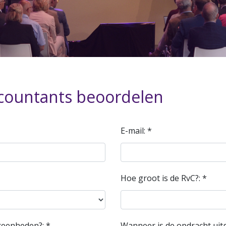
countants beoordelen
E-mail: *
Hoe groot is de RvC?: *
reenheden?: *
Wanneer is de opdracht uit