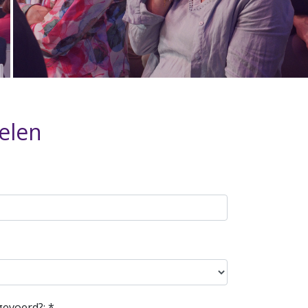
elen
gevoerd?: *