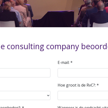
he consulting company beoord
E-mail: *
Hoe groot is de RvC?: *
reenheden?: *
Wanneer is de opdracht uit