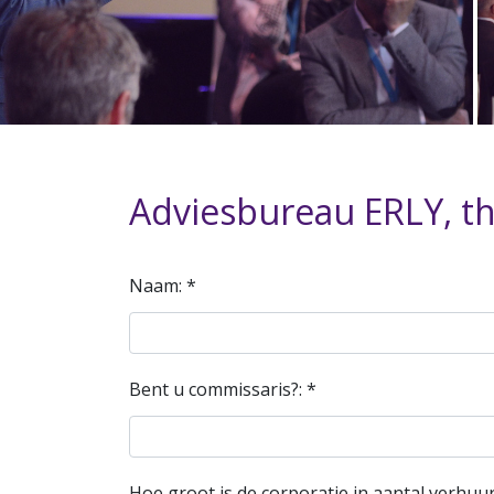
Adviesbureau ERLY, t
Naam: *
Bent u commissaris?: *
Hoe groot is de corporatie in aantal verhuu