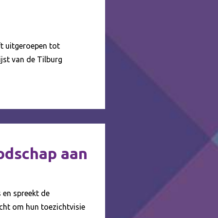
ft uitgeroepen tot
ijst van de Tilburg
oodschap aan
s en spreekt de
icht om hun toezichtvisie