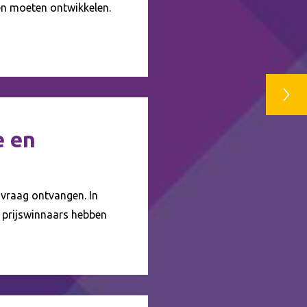
en moeten ontwikkelen.
e en
svraag ontvangen. In
e prijswinnaars hebben