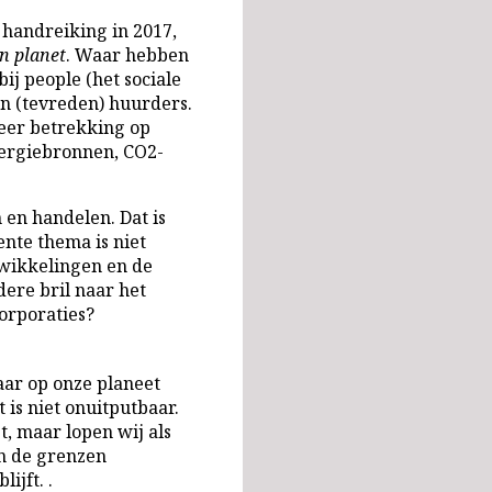
handreiking in 2017,
en planet
. Waar hebben
ij people (het sociale
n (tevreden) huurders.
meer betrekking op
nergiebronnen, CO2-
 en handelen. Dat is
nte thema is niet
twikkelingen en de
ere bril naar het
orporaties?
aar op onze planeet
 is niet onuitputbaar.
t, maar lopen wij als
n de grenzen
ijft. .