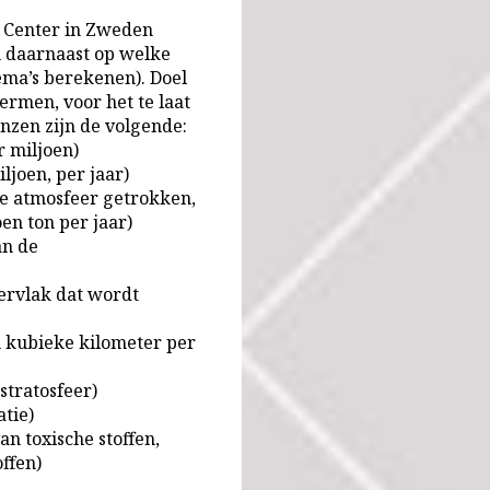
 Center in Zweden
n daarnaast op welke
hema’s berekenen). Doel
ermen, voor het te laat
enzen zijn de volgende:
r miljoen)
iljoen, per jaar)
de atmosfeer getrokken,
oen ton per jaar)
an de
ervlak dat wordt
n kubieke kilometer per
stratosfeer)
tie)
n toxische stoffen,
ffen)