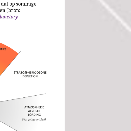
t dat op sommige
en (bron:
lanetary-