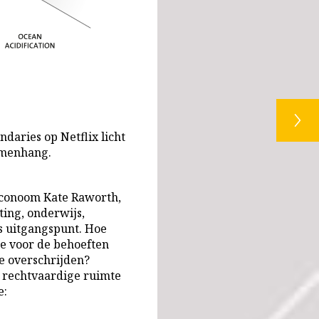
ndaries op Netflix licht
samenhang.
econoom Kate Raworth,
ing, onderwijs,
s uitgangspunt. Hoe
e voor de behoeften
e overschrijden?
n rechtvaardige ruimte
e: