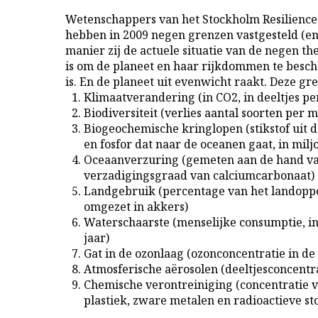
Wetenschappers van het Stockholm Resilience
hebben in 2009 negen grenzen vastgesteld (e
manier zij de actuele situatie van de negen t
is om de planeet en haar rijkdommen te besch
is. En de planeet uit evenwicht raakt. Deze gr
Klimaatverandering (in CO2, in deeltjes pe
Biodiversiteit (verlies aantal soorten per m
Biogeochemische kringlopen (stikstof uit 
en fosfor dat naar de oceanen gaat, in milj
Oceaanverzuring (gemeten aan de hand v
verzadigingsgraad van calciumcarbonaat)
Landgebruik (percentage van het landopp
omgezet in akkers)
Waterschaarste (menselijke consumptie, i
jaar)
Gat in de ozonlaag (ozonconcentratie in de 
Atmosferische aërosolen (deeltjesconcentra
Chemische verontreiniging (concentratie va
plastiek, zware metalen en radioactieve sto