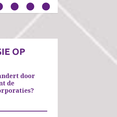
IE OP
andert door
nt de
orporaties?