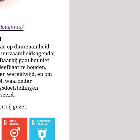
/doughnut/
N
isie op duurzaamheid
n duurzaamheidsagenda:
aarbij gaat het niet
leefbaar te houden,
en wereldwijd, en om
VN, waaronder
sdoelstellingen
iseerd.
n rij gezet: