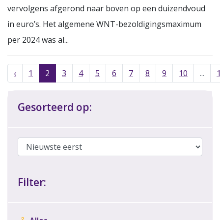
vervolgens afgerond naar boven op een duizendvoud
in euro’s. Het algemene WNT-bezoldigingsmaximum
per 2024 was al...
‹
1
2
3
4
5
6
7
8
9
10
...
Gesorteerd op:
Filter: