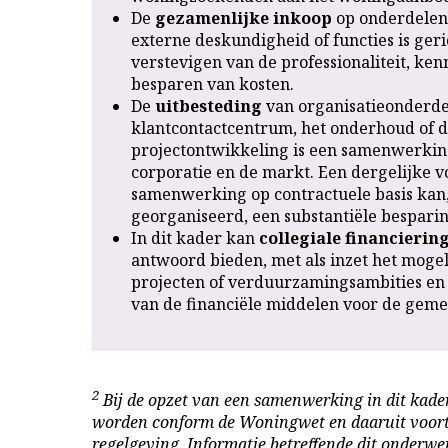
De
gezamenlijke inkoop
op onderdelen
externe deskundigheid of functies is geri
verstevigen van de professionaliteit, kenn
besparen van kosten.
De
uitbesteding
van organisatieonderde
klantcontactcentrum, het onderhoud of 
projectontwikkeling is een samenwerkin
corporatie en de markt. Een dergelijke 
samenwerking op contractuele basis kan
georganiseerd, een substantiële bespari
In dit kader kan
collegiale financierin
antwoord bieden, met als inzet het moge
projecten of verduurzamingsambities en
van de financiële middelen voor de geme
2
Bij de opzet van een samenwerking in dit kade
worden conform de Woningwet en daaruit voor
regelgeving.
Informatie betreffende dit onderwe